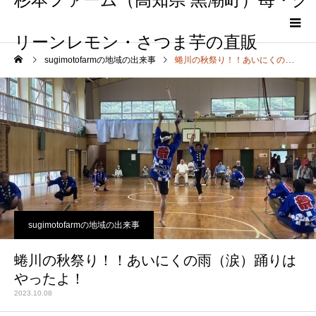
リーンレモン・さつま芋の直販
sugimotofarmの地域の出来事
蜷川の秋祭り！！あいにくの雨（涙）踊りはやったよ！
sugimotofarmの地域の出来事
蜷川の秋祭り！！あいにくの雨（涙）踊りは
やったよ！
2023.10.08