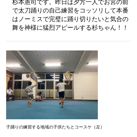
杉本憲司です。昨日は夕方一人でお宮の前
で太刀踊りの自己練習をコッソリして本番
はノーミスで完璧に踊り切りたいと気合の
舞を神様に猛烈アピールする杉ちゃん！！
子踊りの練習する地域の子供たちとコースケ（左）