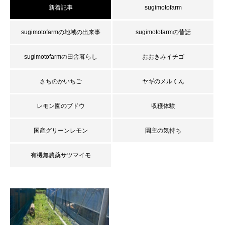
新着記事
sugimotofarm
sugimotofarmの地域の出来事
sugimotofarmの昔話
sugimotofarmの田舎暮らし
おおきみイチゴ
さちのかいちご
ヤギのメルくん
レモン園のブドウ
収穫体験
国産グリーンレモン
園主の気持ち
有機無農薬サツマイモ