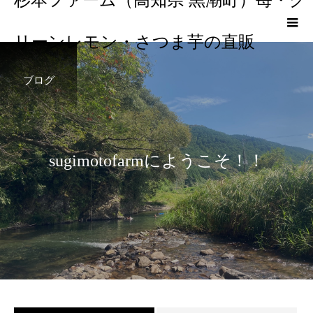
リーンレモン・さつま芋の直販
ブログ
s
u
g
i
m
o
t
o
f
a
r
m
に
よ
う
こ
そ
！
！