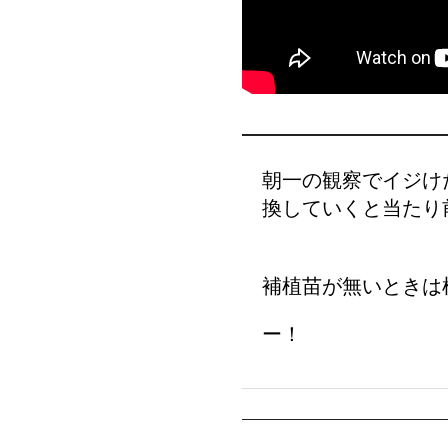
朝一の観察でイジけ
換していくと当たり
補植苗が無いときは
ー！