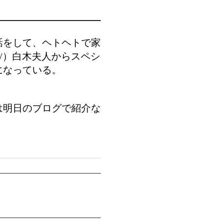
話をして、ヘトヘトで家
om/）白木夫人からスペシ
になっている。
は明日のブログで紹介な