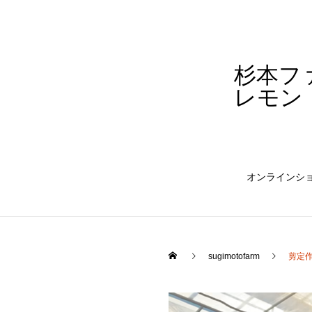
杉本フ
レモン
オンラインシ
sugimotofarm
剪定