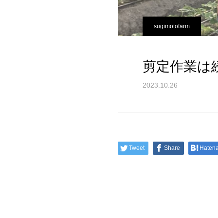
sugimotofarm
剪定作業は
2023.10.26
Tweet
Share
Haten