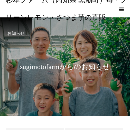
リーンレモン・さつま芋の直販
お知らせ
s
u
g
i
m
o
t
o
f
a
r
m
か
ら
の
お
知
ら
せ