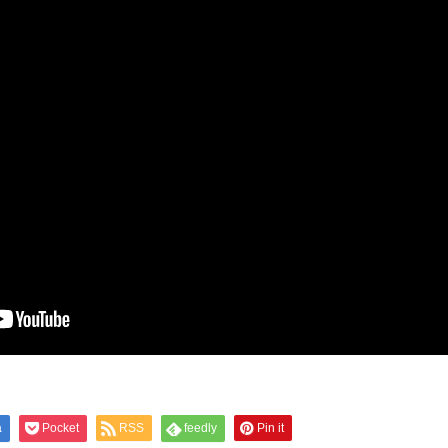
a
Pocket
RSS
feedly
Pin it